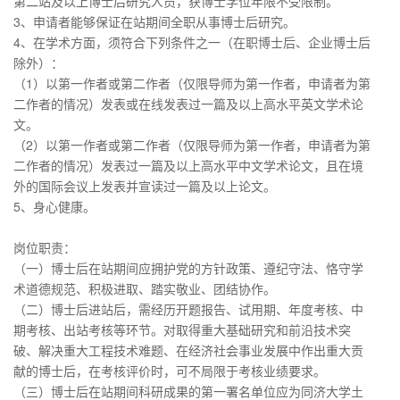
第二站及以上博士后研究人员，获博士学位年限不受限制。
3、申请者能够保证在站期间全职从事博士后研究。
4、在学术方面，须符合下列条件之一（在职博士后、企业博士后
除外）：
（1）以第一作者或第二作者（仅限导师为第一作者，申请者为第
二作者的情况）发表或在线发表过一篇及以上高水平英文学术论
文。
（2）以第一作者或第二作者（仅限导师为第一作者，申请者为第
二作者的情况）发表过一篇及以上高水平中文学术论文，且在境
外的国际会议上发表并宣读过一篇及以上论文。
5、身心健康。
岗位职责：
（一）博士后在站期间应拥护党的方针政策、遵纪守法、恪守学
术道德规范、积极进取、踏实敬业、团结协作。
（二）博士后进站后，需经历开题报告、试用期、年度考核、中
期考核、出站考核等环节。对取得重大基础研究和前沿技术突
破、解决重大工程技术难题、在经济社会事业发展中作出重大贡
献的博士后，在考核评价时，可不局限于考核业绩要求。
（三）博士后在站期间科研成果的第一署名单位应为同济大学土